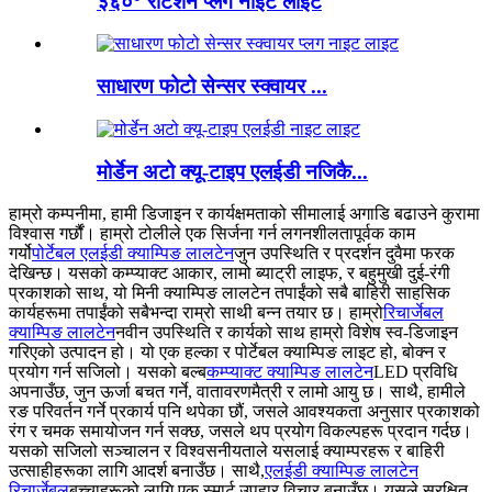
३६०° रोटेशन प्लग नाइट लाइट
साधारण फोटो सेन्सर स्क्वायर ...
मोर्डेन अटो क्यू-टाइप एलईडी नजिकै...
हाम्रो कम्पनीमा, हामी डिजाइन र कार्यक्षमताको सीमालाई अगाडि बढाउने कुरामा
विश्वास गर्छौं। हाम्रो टोलीले एक सिर्जना गर्न लगनशीलतापूर्वक काम
गर्यो
पोर्टेबल एलईडी क्याम्पिङ लालटेन
जुन उपस्थिति र प्रदर्शन दुवैमा फरक
देखिन्छ।
यसको कम्प्याक्ट आकार, लामो ब्याट्री लाइफ, र बहुमुखी दुई-रंगी
प्रकाशको साथ, यो मिनी क्याम्पिङ लालटेन तपाईंको सबै बाहिरी साहसिक
कार्यहरूमा तपाईंको सबैभन्दा राम्रो साथी बन्न तयार छ। हाम्रो
रिचार्जेबल
क्याम्पिङ लालटेन
नवीन उपस्थिति र कार्यको साथ हाम्रो विशेष स्व-डिजाइन
गरिएको उत्पादन हो। यो एक हल्का र पोर्टेबल क्याम्पिङ लाइट हो, बोक्न र
प्रयोग गर्न सजिलो।
यसको बल्ब
कम्प्याक्ट क्याम्पिङ लालटेन
LED प्रविधि
अपनाउँछ, जुन ऊर्जा बचत गर्ने, वातावरणमैत्री र लामो आयु छ। साथै, हामीले
रङ परिवर्तन गर्ने प्रकार्य पनि थपेका छौं, जसले आवश्यकता अनुसार प्रकाशको
रंग र चमक समायोजन गर्न सक्छ, जसले थप प्रयोग विकल्पहरू प्रदान गर्दछ।
यसको सजिलो सञ्चालन र विश्वसनीयताले यसलाई क्याम्परहरू र बाहिरी
उत्साहीहरूका लागि आदर्श बनाउँछ। साथै,
एलईडी क्याम्पिङ लालटेन
रिचार्जेबल
बच्चाहरूको लागि एक स्मार्ट उपहार विचार बनाउँछ। यसले सुरक्षित